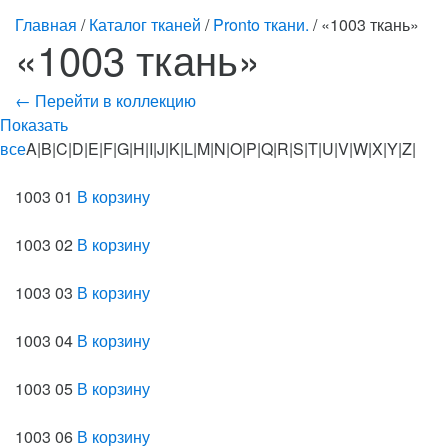
Главная
/
Каталог тканей
/
Pronto ткани.
/ «1003 ткань»
«1003 ткань»
← Перейти в коллекцию
Показать
все
A|B|C|D|E|F|G|H|I|J|K|L|M|N|O|P|Q|R|S|T|U|V|W|X|Y|Z|
1003 01
В корзину
1003 02
В корзину
1003 03
В корзину
1003 04
В корзину
1003 05
В корзину
1003 06
В корзину