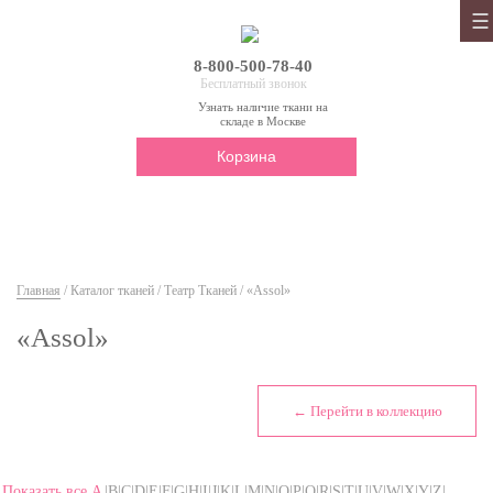
8-800-500-78-40
Бесплатный звонок
Узнать наличие ткани на
складе в Москве
Корзина
Главная
/
Каталог тканей
/
Театр Тканей
/ «Assol»
«Assol»
← Перейти в коллекцию
Показать все
A
|B|C|D|E|F|G|H|I|J|K|L|M|N|O|P|Q|R|S|T|U|V|W|X|Y|Z|