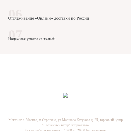
Отслеживание «Онлайн» доставки по России
Надежная упаковка тканей
8-800-500-78-40
Бесплатный звонок
Магазин: г. Москва, м.Строгино, ул.Маршала Катукова д. 25, торговый центр
"Солнечный ветер" второй этаж
Режим работы магазина: с 10:00 до 20:00 без выходных