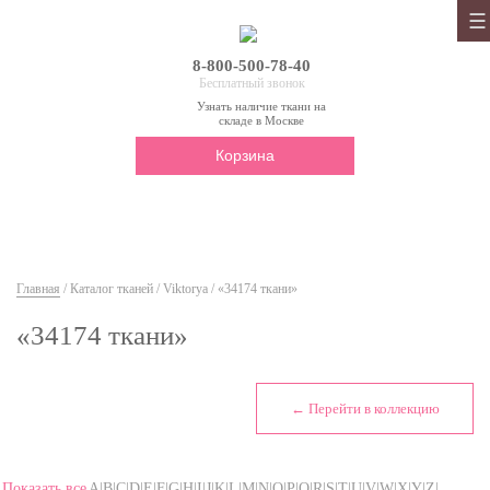
8-800-500-78-40
Бесплатный звонок
Узнать наличие ткани на
складе в Москве
Корзина
Главная
/
Каталог тканей
/
Viktorya
/ «34174 ткани»
«34174 ткани»
← Перейти в коллекцию
Показать все
A|B|C|D|E|F|G|H|I|J|K|L|M|N|O|P|Q|R|S|T|U|V|W|X|Y|Z|