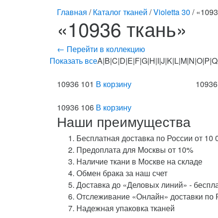
Главная
/
Каталог тканей
/
Violetta 30
/ «1093
«10936 ткань»
← Перейти в коллекцию
Показать все
A|B|C|D|E|F|G|H|I|J|K|L|M|N|O|P|Q
10936 101
В корзину
10936
10936 106
В корзину
Наши преимущества
Бесплатная доставка по России от 10 
Предоплата для Москвы от 10%
Наличие ткани в Москве на складе
Обмен брака за наш счет
Доставка до «Деловых линий» - беспл
Отслеживание «Онлайн» доставки по 
Надежная упаковка тканей