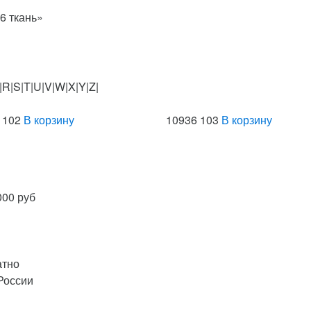
6 ткань»
|R|S|T|U|V|W|X|Y|Z|
 102
В корзину
10936 103
В корзину
000 руб
атно
России