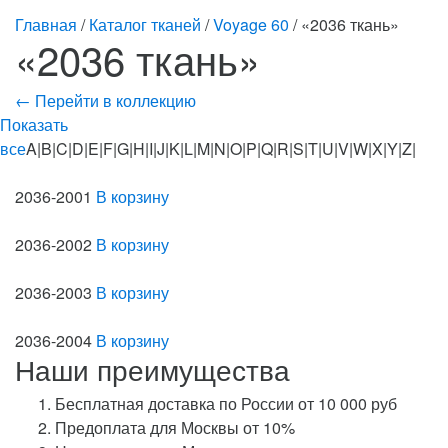
Главная
/
Каталог тканей
/
Voyage 60
/ «2036 ткань»
«2036 ткань»
← Перейти в коллекцию
Показать
все
A|B|C|D|E|F|G|H|I|J|K|L|M|N|O|P|Q|R|S|T|U|V|W|X|Y|Z|
2036-2001
В корзину
2036-2002
В корзину
2036-2003
В корзину
2036-2004
В корзину
Наши преимущества
Бесплатная доставка по России от 10 000 руб
Предоплата для Москвы от 10%