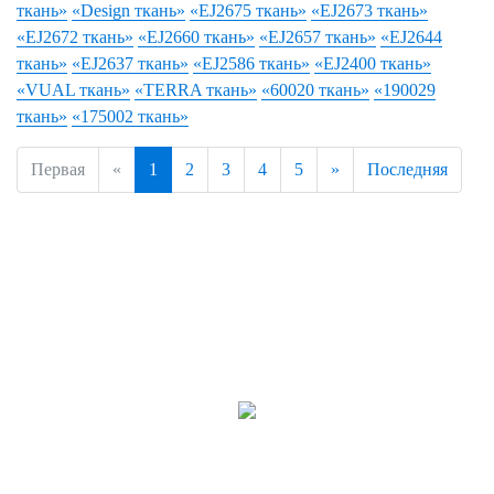
ткань»
«Design ткань»
«EJ2675 ткань»
«EJ2673 ткань»
«EJ2672 ткань»
«EJ2660 ткань»
«EJ2657 ткань»
«EJ2644
ткань»
«EJ2637 ткань»
«EJ2586 ткань»
«EJ2400 ткань»
«VUAL ткань»
«TERRA ткань»
«60020 ткань»
«190029
ткань»
«175002 ткань»
Первая
«
1
2
3
4
5
»
Последняя
8-800-500-78-40
Бесплатный звонок