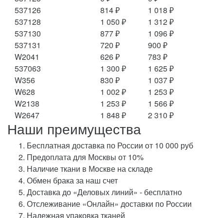
537126
814 ₽
1 018 ₽
537128
1 050 ₽
1 312 ₽
537130
877 ₽
1 096 ₽
537131
720 ₽
900 ₽
W2041
626 ₽
783 ₽
537063
1 300 ₽
1 625 ₽
W356
830 ₽
1 037 ₽
W628
1 002 ₽
1 253 ₽
W2138
1 253 ₽
1 566 ₽
W2647
1 848 ₽
2 310 ₽
Наши преимущества
Бесплатная доставка по России от 10 000 руб
Предоплата для Москвы от 10%
Наличие ткани в Москве на складе
Обмен брака за наш счет
Доставка до «Деловых линий» - бесплатно
Отслеживание «Онлайн» доставки по России
Надежная упаковка тканей