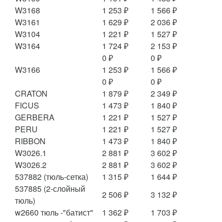
W3168
1 253 ₽
1 566 ₽
W3161
1 629 ₽
2 036 ₽
W3104
1 221 ₽
1 527 ₽
W3164
1 724 ₽
2 153 ₽
0 ₽
0 ₽
W3166
1 253 ₽
1 566 ₽
0 ₽
0 ₽
CRATON
1 879 ₽
2 349 ₽
FICUS
1 473 ₽
1 840 ₽
GERBERA
1 221 ₽
1 527 ₽
PERU
1 221 ₽
1 527 ₽
RIBBON
1 473 ₽
1 840 ₽
W3026.1
2 881 ₽
3 602 ₽
W3026.2
2 881 ₽
3 602 ₽
537882 (тюль-сетка)
1 315 ₽
1 644 ₽
537885 (2-слойный
2 506 ₽
3 132 ₽
тюль)
w2660 тюль -"батист"
1 362 ₽
1 703 ₽