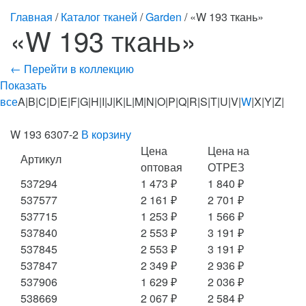
Главная
/
Каталог тканей
/
Garden
/ «W 193 ткань»
«W 193 ткань»
← Перейти в коллекцию
Показать
все
A|B|C|D|E|F|G|H|I|J|K|L|M|N|O|P|Q|R|S|T|U|V|
W
|X|Y|Z|
W 193 6307-2
В корзину
Цена
Цена на
Артикул
оптовая
ОТРЕЗ
537294
1 473 ₽
1 840 ₽
537577
2 161 ₽
2 701 ₽
537715
1 253 ₽
1 566 ₽
537840
2 553 ₽
3 191 ₽
537845
2 553 ₽
3 191 ₽
537847
2 349 ₽
2 936 ₽
537906
1 629 ₽
2 036 ₽
538669
2 067 ₽
2 584 ₽