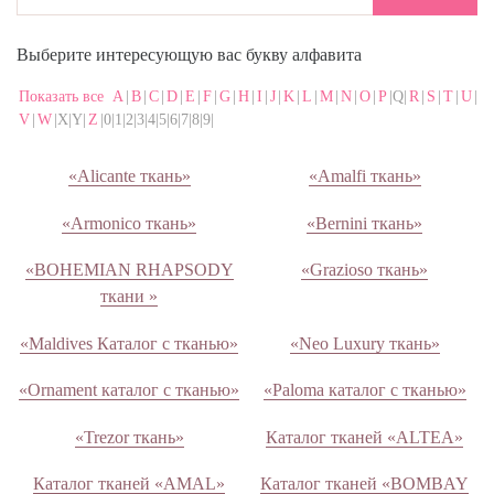
Выберите интересующую вас букву алфавита
Показать все
A
|
B
|
C
|
D
|
E
|
F
|
G
|
H
|
I
|
J
|
K
|
L
|
M
|
N
|
O
|
P
|Q|
R
|
S
|
T
|
U
|
V
|
W
|X|Y|
Z
|0|1|2|3|4|5|6|7|8|9|
«Alicante ткань»
«Amalfi ткань»
«Armonico ткань»
«Bernini ткань»
«BOHEMIAN RHAPSODY
«Grazioso ткань»
ткани »
«Maldives Каталог с тканью»
«Neo Luxury ткань»
«Ornament каталог с тканью»
«Paloma каталог с тканью»
«Trezor ткань»
Каталог тканей «ALTEA»
Каталог тканей «AMAL»
Каталог тканей «BOMBAY