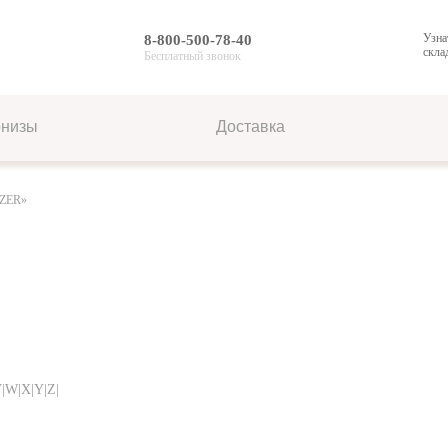
Узна
8-800-500-78-40
скла
Бесплатный звонок
рнизы
Доставка
AZER»
V|W|X|Y|Z|