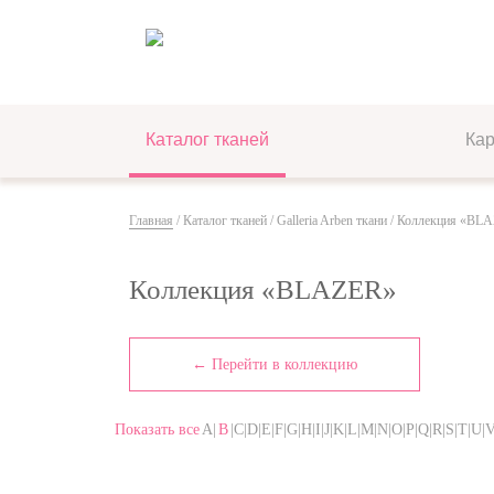
Каталог тканей
Ка
Главная
/
Каталог тканей
/
Galleria Arben ткани
/ Коллекция «BL
Коллекция «BLAZER»
← Перейти в коллекцию
Показать все
A|
B
|C|D|E|F|G|H|I|J|K|L|M|N|O|P|Q|R|S|T|U|