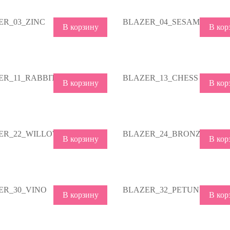
ER_03_ZINC
BLAZER_04_SESAME
В корзину
В кор
ER_11_RABBIT
BLAZER_13_CHESS
В корзину
В кор
ER_22_WILLOW
BLAZER_24_BRONZE
В корзину
В кор
ER_30_VINO
BLAZER_32_PETUNIA
В корзину
В кор